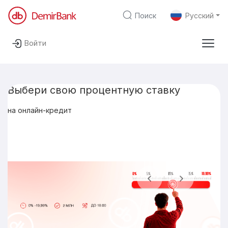
Поиск
Русский
Перейти к содержимому
Войти
Частным лицам
Для бизнеса
Финансовым институтам
Главная
Apple Pay
Выбери свою процентную ставку
на онлайн-кредит
Карты
Депозиты
Кредиты
Previous
Next
Цифровой банкинг
О банке