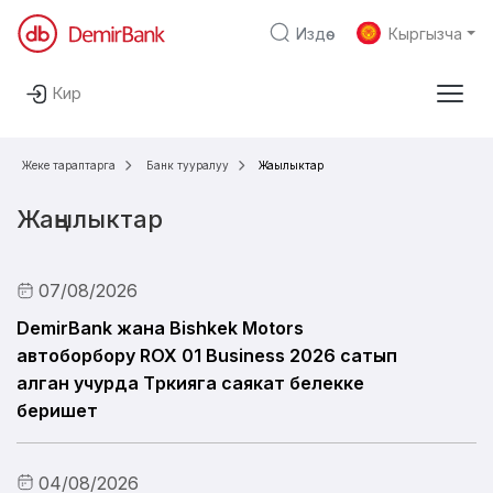
Издөө
Кыргызча
Негизги мазмунга өтүү
Кирүү
Жеке жактарга
Бизнес үчүн
Каржы институттарына
De
Жеке тараптарга
Банк тууралуу
Жаңылыктар
Apple Pay
Жаңылыктар
Карталар
07/08/2026
Депозиттер
DemirBank жана Bishkek Motors
автоборбору ROX 01 Business 2026 сатып
Насыялар
алган учурда Түркияга саякат белекке
беришет
Санарип банкинг
Банк тууралуу
04/08/2026