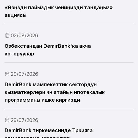
«Өзүңүздүн пайыздык чениңизди тандаңыз»
Пикириңди билдир
акциясы
Пайдалуу маалымат
03/08/2026
Өзбекстандан DemirBank'ка акча
которуулар
29/07/2026
DemirBank мамлекеттик сектордун
кызматкерлери үчүн атайын ипотекалык
программаны ишке киргизди
29/07/2026
DemirBank тиркемесинде Түркияга