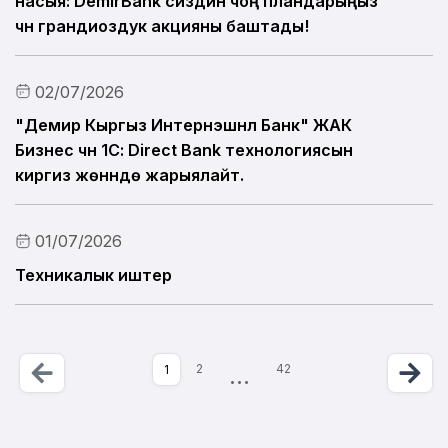
насыя: DemirBank сиздин чоң пландарыңыз
үчүн грандиоздук акцияны баштады!
02/07/2026
"Демир Кыргыз Интернэшнл Банк" ЖАК
Бизнес үчүн 1С: Direct Bank технологиясын
киргизүү жөнүндө жарыялайт.
01/07/2026
Техникалык иштер
Бет 1 ичинен 42
Артка
Previous
К
Ne
More
Учурдагы бет
2
…
42
1