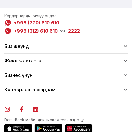
Кардарларды күнү-түнү колдоо
+996 (770) 610 610
+996 (312) 610 610
2222
же
Биз жөнүндө
Жеке жактарга
Бизнес үчүн
Кардарларга жардам
DemirBank мобилдик тиркемесин жүктөңүз