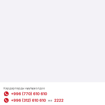
Кардарларды күнү-түнү колдоо
+996 (770) 610 610
+996 (312) 610 610
2222
же