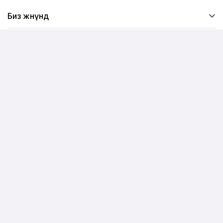
Биз жөнүндө
Жеке жактарга
Бизнес үчүн
Кардарларга жардам
DemirBank мобилдик тиркемесин жүктөңүз
© 2026 «DemirBank» ЖАК Кыргыз Республикасынын Улуттук Банкынын 035 -
лицензиясы