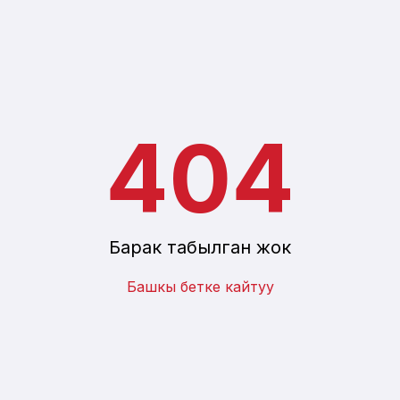
Пикириңди билдир
Пайдалуу маалымат
404
Барак табылган жок
Башкы бетке кайтуу